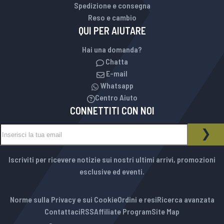
Spedizione e consegna
Reso e cambio
QUI PER AIUTARE
Hai una domanda?
Chatta
E-mail
Whatsapp
Centro Aiuto
CONNETTITI CON NOI
Iscriviti alla nostra Newsletter:
NEWSLETTER
ISCR
Iscriviti per ricevere notizie sui nostri ultimi arrivi, promozioni
esclusive ed eventi.
Norme sulla Privacy e sui Cookie
Ordini e resi
Ricerca avanzata
Contattaci
RSS
Affiliate Program
Site Map