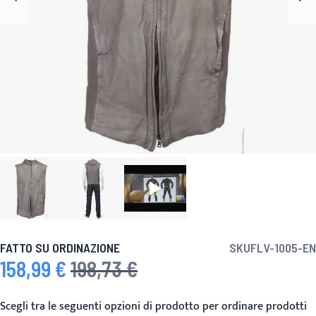
FATTO SU ORDINAZIONE
SKU
FLV-1005-EN
158,99 €
198,73 €
Prezzo speciale
Prezzo predefinito
Scegli tra le seguenti opzioni di prodotto per ordinare prodotti