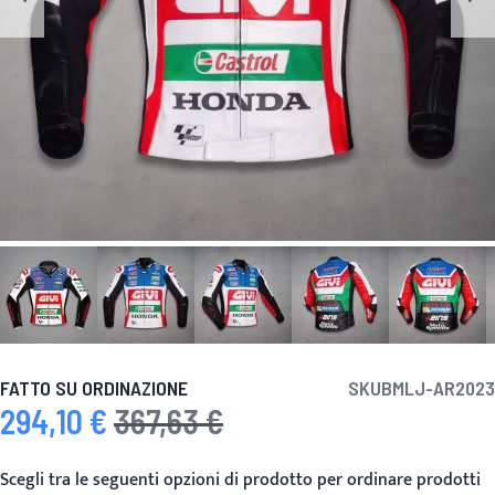
FATTO SU ORDINAZIONE
SKU
BMLJ-AR2023
294,10 €
367,63 €
Prezzo speciale
Prezzo predefinito
Scegli tra le seguenti opzioni di prodotto per ordinare prodotti