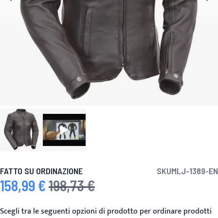
FATTO SU ORDINAZIONE
SKU
MLJ-1389-EN
158,99 €
198,73 €
Prezzo speciale
Prezzo predefinito
Scegli tra le seguenti opzioni di prodotto per ordinare prodotti