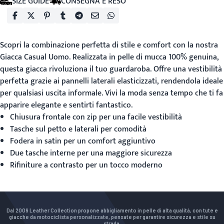
SIZE GUIDE
CONSEGNA E RESO
Scopri la combinazione perfetta di stile e comfort con la nostra
Giacca Casual Uomo
. Realizzata in pelle di mucca 100% genuina,
questa giacca rivoluziona il tuo guardaroba. Offre una vestibilità
perfetta grazie ai pannelli laterali elasticizzati, rendendola ideale
per qualsiasi uscita informale. Vivi la moda senza tempo che ti fa
apparire elegante e sentirti fantastico.
Chiusura frontale con zip per una facile vestibilità
Tasche sul petto e laterali per comodità
Fodera in satin per un comfort aggiuntivo
Due tasche interne per una maggiore sicurezza
Rifiniture a contrasto per un tocco moderno
Dal 2009 Leather Collection propone abbigliamento in pelle di alta qualità, con tute e
giacche da motociclista personalizzate, pensate per garantire sicurezza e stile su
strada.