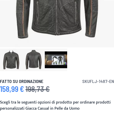
FATTO SU ORDINAZIONE
SKU
FLJ-1487-EN
158,99 €
198,73 €
Prezzo speciale
Prezzo predefinito
Scegli tra le seguenti opzioni di prodotto per ordinare prodotti
personalizzati Giacca Casual in Pelle da Uomo