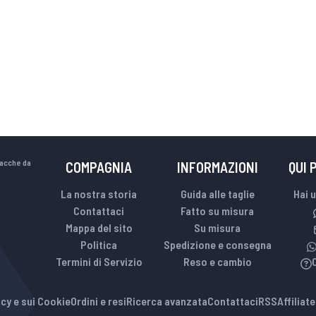
iacche da
COMPAGNIA
INFORMAZIONI
QUI 
.
La nostra storia
Guida alle taglie
Hai 
Contattaci
Fatto su misura
Mappa del sito
Su misura
Politica
Spedizione e consegna
Termini di Servizio
Reso e cambio
cy e sui Cookie
Ordini e resi
Ricerca avanzata
Contattaci
RSS
Affiliat