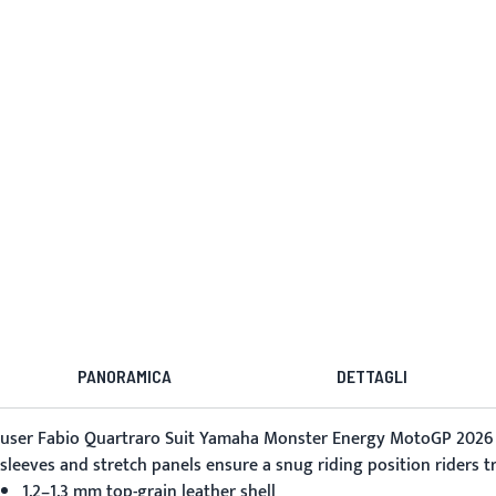
PANORAMICA
DETTAGLI
user
Fabio Quartraro Suit Yamaha Monster Energy MotoGP 2026
sleeves and stretch panels ensure a snug riding position riders tr
1.2–1.3 mm top-grain leather shell