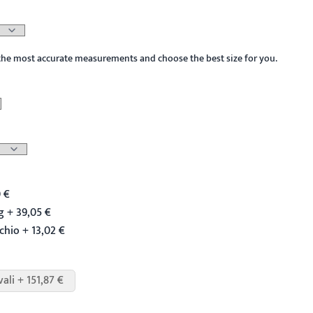
the most accurate measurements and choose the best size for you.
 €
 + 39,05 €
chio + 13,02 €
vali + 151,87 €