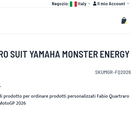
Language:
Account
Negozio:
Italy
Il mio Account
HOT
GP
PERSONALIZZATO
Cerca
Cerc
Carr
RO SUIT YAMAHA MONSTER ENERGY
SKU
MGR-FQ2026
€
nito
 di prodotto per ordinare prodotti personalizzati Fabio Quartraro
 MotoGP 2026