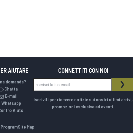
PER AIUTARE
CONNETTITI CON NOI
Iscriviti alla nostra Newsletter:
una domanda?
NEWSLETTER
ISCR
Chatta
E-mail
Iscriviti per ricevere notizie sui nostri ultimi arrivi,
Whatsapp
promozioni esclusive ed eventi.
Centro Aiuto
e Program
Site Map