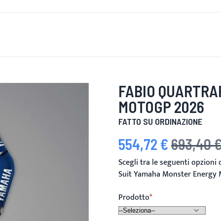
È DI NUOVO
UOMINI
DONNE
MOTOCICLETTA
MOTO
FABIO QUARTRA
MOTOGP 2026
FATTO SU ORDINAZIONE
554,72 €
693,40 
Prezzo speciale
Prezzo predefi
Scegli tra le seguenti opzioni
Suit Yamaha Monster Energy
Prodotto