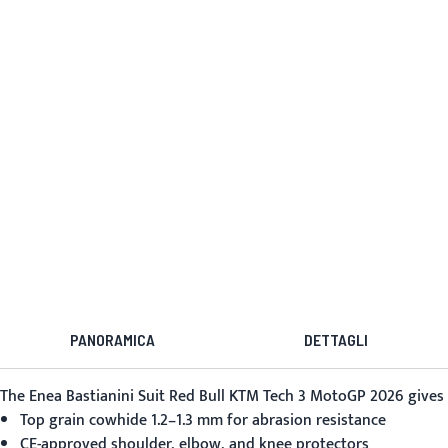
PANORAMICA
DETTAGLI
The
Enea Bastianini Suit Red Bull KTM Tech 3 MotoGP 2026
gives 
Top grain cowhide 1.2–1.3 mm for abrasion resistance
CE-approved shoulder, elbow, and knee protectors