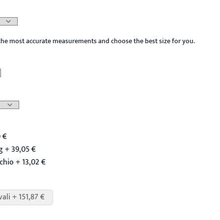
the most accurate measurements and choose the best size for you.
 €
 + 39,05 €
chio + 13,02 €
vali + 151,87 €