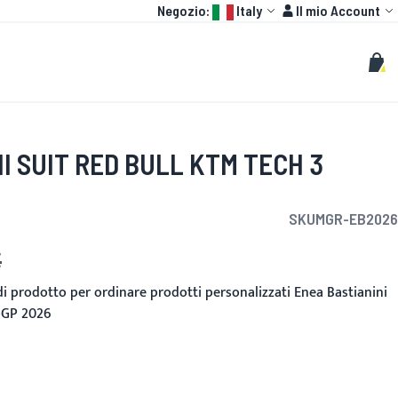
Language:
Account
Negozio:
Italy
Il mio Account
HOT
GP
PERSONALIZZATO
Cerca
Cerc
Carr
I SUIT RED BULL KTM TECH 3
SKU
MGR-EB2026
€
nito
 di prodotto per ordinare prodotti personalizzati Enea Bastianini
oGP 2026