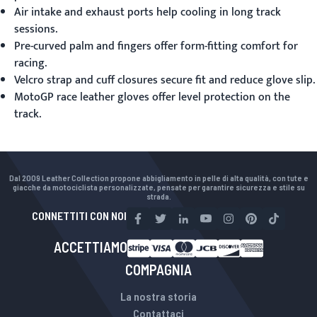
Air intake and exhaust ports help cooling in long track
sessions.
Pre-curved palm and fingers offer form-fitting comfort for
racing.
Velcro strap and cuff closures secure fit and reduce glove slip.
MotoGP race leather gloves offer level protection on the
track.
Dal 2009 Leather Collection propone abbigliamento in pelle di alta qualità, con tute e
giacche da motociclista personalizzate, pensate per garantire sicurezza e stile su
strada.
CONNETTITI CON NOI
ACCETTIAMO
COMPAGNIA
La nostra storia
Contattaci