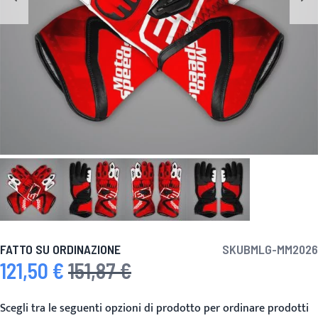
FATTO SU ORDINAZIONE
SKU
BMLG-MM2026
121,50 €
151,87 €
Prezzo speciale
Prezzo predefinito
Scegli tra le seguenti opzioni di prodotto per ordinare prodotti