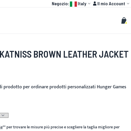
Language:
Account
Negozio:
Italy
Il mio Account
HOT
GP
PERSONALIZZATO
Cerca
Cerc
Carr
KATNISS BROWN LEATHER JACKET
nito
i di prodotto per ordinare prodotti personalizzati Hunger Games
ie
**
per trovare le misure più precise e scegliere la taglia migliore per