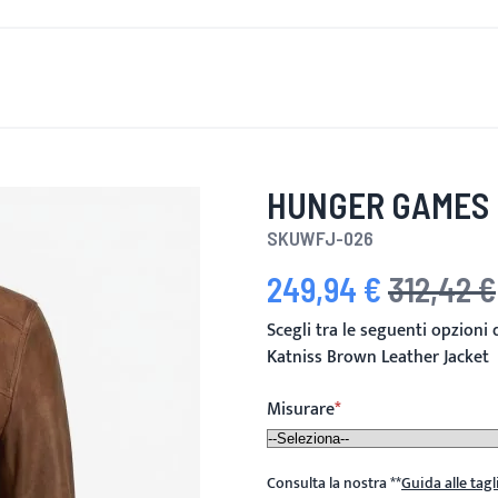
È DI NUOVO
UOMINI
DONNE
MOTOCICLETTA
MOTO
HUNGER GAMES 
SKU
WFJ-026
249,94 €
312,42 €
Prezzo speciale
Prezzo predefi
Scegli tra le seguenti opzion
Katniss Brown Leather Jacket
Misurare
Consulta la nostra
**
Guida alle tagl