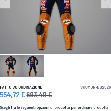
FATTO SU ORDINAZIONE
SKU
MGR-BB2026
554,72 €
693,40 €
Prezzo speciale
Prezzo predefinito
Scegli tra le seguenti opzioni di prodotto per ordinare prodotti