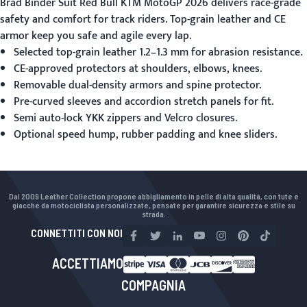
Brad Binder Suit Red Bull KTM MotoGP 2026
delivers race-grade
safety and comfort for track riders. Top-grain leather and CE
armor keep you safe and agile every lap.
Selected top-grain leather 1.2–1.3 mm for abrasion resistance.
CE-approved protectors at shoulders, elbows, knees.
Removable dual-density armors and spine protector.
Pre-curved sleeves and accordion stretch panels for fit.
Semi auto-lock YKK zippers and Velcro closures.
Optional speed hump, rubber padding and knee sliders.
Dal 2009 Leather Collection propone abbigliamento in pelle di alta qualità, con tute e
giacche da motociclista personalizzate, pensate per garantire sicurezza e stile su
strada.
CONNETTITI CON NOI
ACCETTIAMO
COMPAGNIA