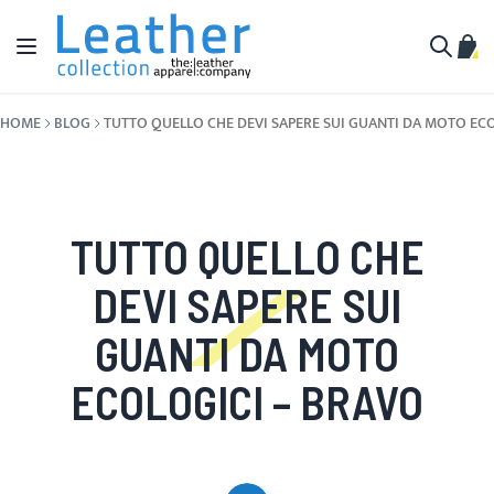
Salta al contenuto
Toggle Nav
Carr
Cerca
HOME
BLOG
TUTTO QUELLO CHE DEVI SAPERE SUI GUANTI DA MOTO EC
TUTTO QUELLO CHE
DEVI SAPERE SUI
GUANTI DA MOTO
ECOLOGICI – BRAVO